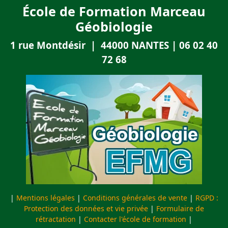
École de Formation Marceau
Géobiologie
1 rue Montdésir | 44000 NANTES | 06 02 40
72 68
|
Mentions légales
|
Conditions générales de vente
|
RGPD :
Protection des données et vie privée
|
Formulaire de
rétractation
|
Contacter l'école de formation
|