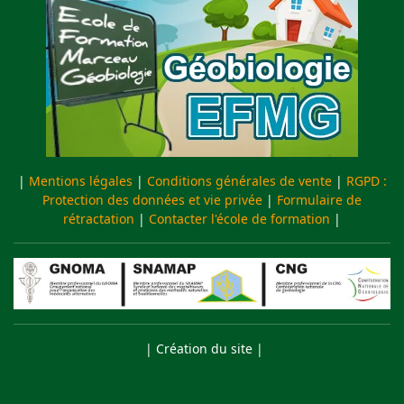
|
Mentions légales
|
Conditions générales de vente
|
RGPD :
Protection des données et vie privée
|
Formulaire de
rétractation
|
Contacter l'école de formation
|
| Création du site |